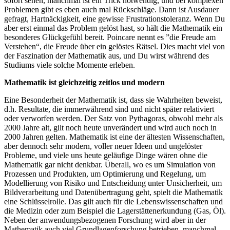
sofort sehen, manchmal ist ein Trick notwendig, und bei komplexen
Problemen gibt es eben auch mal Rückschläge. Dann ist Ausdauer
gefragt, Hartnäckigkeit, eine gewisse Frustrationstoleranz. Wenn Du
aber erst einmal das Problem gelöst hast, so hält die Mathematik ein
besonderes Glückgefühl bereit. Poincare nennt es ”die Freude am
Verstehen“, die Freude über ein gelöstes Rätsel. Dies macht viel von
der Faszination der Mathematik aus, und Du wirst während des
Studiums viele solche Momente erleben.
Mathematik ist gleichzeitig zeitlos und modern
Eine Besonderheit der Mathematik ist, dass sie Wahrheiten beweist,
d.h. Resultate, die immerwährend sind und nicht später relativiert
oder verworfen werden. Der Satz von Pythagoras, obwohl mehr als
2000 Jahre alt, gilt noch heute unverändert und wird auch noch in
2000 Jahren gelten. Mathematik ist eine der ältesten Wissenschaften,
aber dennoch sehr modern, voller neuer Ideen und ungelöster
Probleme, und viele uns heute geläufige Dinge wären ohne die
Mathematik gar nicht denkbar. Überall, wo es um Simulation von
Prozessen und Produkten, um Optimierung und Regelung, um
Modellierung von Risiko und Entscheidung unter Unsicherheit, um
Bildverarbeitung und Datenübertragung geht, spielt die Mathematik
eine Schlüsselrolle. Das gilt auch für die Lebenswissenschaften und
die Medizin oder zum Beispiel die Lagerstättenerkundung (Gas, Öl).
Neben der anwendungsbezogenen Forschung wird aber in der
Mathematik auch viel Grundlagenforschung betrieben, manchmal